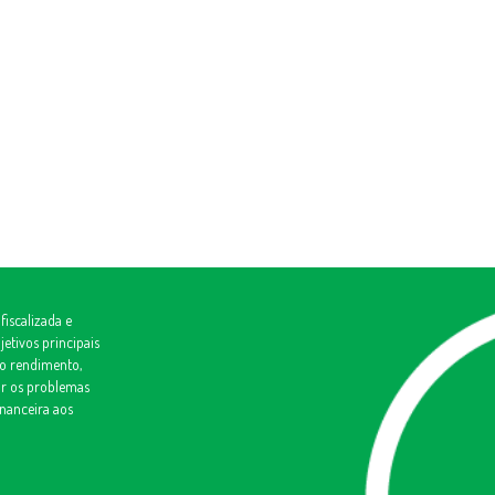
fiscalizada e
etivos principais
mo rendimento,
ar os problemas
nanceira aos