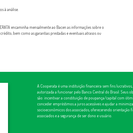
os à análise.
PERATA encaminha mensalmente ao Bacen as informações sobre o
 crédito, bem como as garantias prestadas e eventuais atrasos ou
A Cooperata é uma instituição financeira sem fins lucrativos, 
autorizada a funcionar pelo Banco Central do Brasil. Seus obj
são: incentivar a constituição de poupança/capital com óti
conceder empréstimos a juros acessíveis e ajudar a minimiz
socioeconômicos dos associados, oferecerendo orientação fi
associados e a segurança de ser dono e usuário.