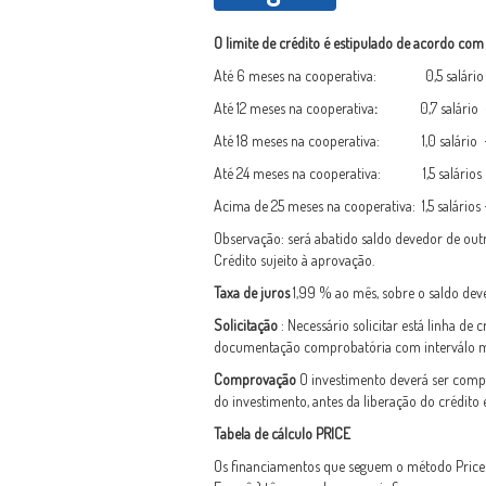
O limite de crédito é estipulado de acordo com o
Até 6 meses na cooperativa: 0,5 salário + 
Até 12 meses na cooperativa
:
0,7 salário + sa
Até 18 meses na cooperativa: 1,0 salário + s
Até 24 meses na cooperativa: 1,5 salários + 
Acima de 25 meses na cooperativa: 1,5 salários 
Observação: será abatido saldo devedor de o
Crédito sujeito à aprovação.
Taxa de juros
1,99 % ao mês, sobre o saldo dev
Solicitação
: Necessário solicitar está linha de 
documentação comprobatória com interválo máx
Comprovação
O investimento deverá ser comp
do investimento, antes da liberação do crédito 
Tabela de cálculo PRICE
Os financiamentos que seguem o método Price