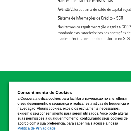
Francês) têm parcelas mensais fixas.
Avalista
Valores acima do saldo de capital sujeit
Sistema de Informações de Crédito
–
SCR
Nos termos da regulamentação vigente a COO
montante e as características das operações de
inadimplências, compondo o histórico no SCR.
COOPERATA
Consentimento de Cookies
a Cooperata utiliza cookies para facilitar a navegação no site, elhorar
Canal de Indícios de Ilicitudes
o seu desempenho e segurança e realizar estatísticas de frequência e
navegação. Alguns cookies, exceto os estritamente necessários,
exigem o seu consentimento para serem utilizados. Você pode alterar
suas permissões a qualquer momento, configurando seus cookies de
acordo com a sua preferência. para saber mais acesse a nossa
Politica de Privacidade