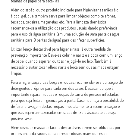
toalhas de papel para secá-las.
Além do sabão, outro produto indicado para higienizar as mãos é o
álcool gel, que também serve para limpar objetos como telefones,
teclados, cadeiras, maçanetas, etc. Para a limpeza doméstica
recomenda-se a utilização dos produtos usuais, dando preferência
para o uso da água sanitária (em uma solução de uma parte de água
sanitária para 9 partes de água) para desinfetar superfícies.
Utilizar lenço descartável para higiene nasal é outra medida de
prevenção importante. Deve-se cobrir o nariz e a boca com um lenço
de papel quando espirrar ou tossir e jogá-lo no lixo. Também é
necessário evitar tocar olhos, nariz e boca sem que as mãos estejam
limpas.
Para a higienização das louças e roupas, recomenda-se a utilização de
detergentes próprios para cada um dos casos. Destacando que é
importante separar roupas e roupas de cama de pessoas infectadas
para que seja feita a higienização à parte. Caso não haja a possibilidade
de fazer a lavagem destas roupas imediatamente, a recomendação é
que elas sejam armazenadas em sacos de lixo plástico até que seja
possível lavar.
Além disso, as máscaras faciais descartáveis devem ser utilizadas por
profissionais da saúde, cuidadores de idosos, mães que estão