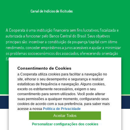
Canal de Indícios de Ilicitudes
A Cooperata é uma instituição financeira sem fins lucrativos, fiscalizada e
autorizada a funcionar pelo Banco Central do Brasil. Seus objetivos
principais são: incentivar a constituição de poupança/capital com ótimo
rendimento, conceder empréstimos a juros acessíveis e ajudar a minimizar
os problemas socioeconômicos dos associados, oferecerendo orientação
financeira aos associados e a segurança de ser dono e usuário.
Consentimento de Cookies
a Cooperata utiliza cookies para facilitar a navegação no
site, elhorar o seu desempenho e segurança e realizar
estatísticas de frequência e navegação. Alguns cookies,
exceto os estritamente necessários, exigem o seu
consentimento para serem utilizados. Você pode alterar
suas permissões a qualquer momento, configurando seus
cookies de acordo com a sua preferência. para saber mais
© 2022 COOPERATA. TODOS OS DIREITOS RESERVADOS.
acesse a nossa
Politica de Privacidade
Aceitar Todos
Personalizar configurações dos cookies